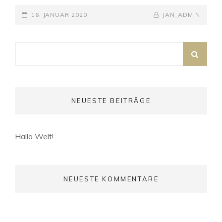
POSTED-
BY
BYLINE
16. JANUAR 2020
JAN_ADMIN
ON
LINE
Search
SEA
for:
NEUESTE BEITRÄGE
Hallo Welt!
NEUESTE KOMMENTARE